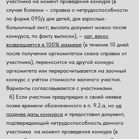
участника на момент проведения конкура (в
случае болезни – справка о нетрудоспособности
по форме 095/у для детей, для взрослых-
больничный лист; выслать документ можно после
конкурса, по факту выписки), –
орг. взнос
возвращается в 100% размере
(в течение 10 дней
после получения оргкомитетом скана справки от
участника), переносится на другой конкурс
оргкомитета или перерасчитывается на заочный
конкурс с учётом стоимости заочного участия.
Варианты согласовываются с участниками.
б) Если участник предупредил о своей неявке
позже времени обозначенного в п. 9.2.а, но
не
позднее даты конкурса
и предоставил документ,
подтверждающий нетрудоспособность данного
участника на момент проведения конкура (в