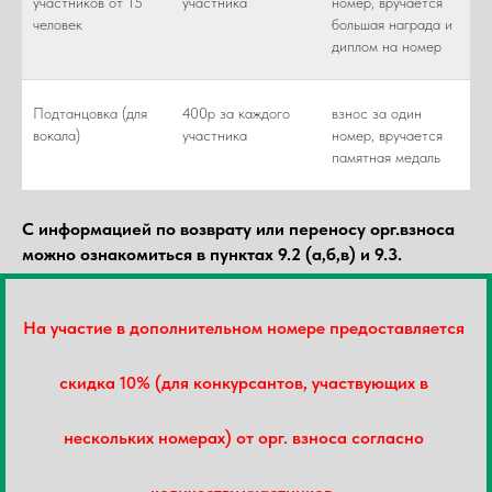
участников от 15
участника
номер, вручается
человек
большая награда и
диплом на номер
Подтанцовка (для
400р за каждого
взнос за один
вокала)
участника
номер, вручается
памятная медаль
С информацией по возврату или переносу орг.взноса
можно ознакомиться в пунктах 9.2 (а,б,в) и 9.3.
На участие в дополнительном номере предоставляется
скидка 10% (для конкурсантов, участвующих в
нескольких номерах) от орг. взноса согласно