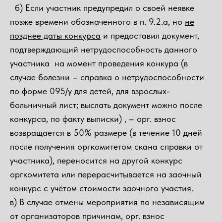
б) Если участник предупредил о своей неявке
позже времени обозначенного в п. 9.2.а, но
не
позднее даты конкурса
и предоставил документ,
подтверждающий нетрудоспособность данного
участника на момент проведения конкура (в
случае болезни – справка о нетрудоспособности
по форме 095/у для детей, для взрослых-
больничный лист; выслать документ можно после
конкурса, по факту выписки) , – орг. взнос
возвращается в 50% размере (в течение 10 дней
после получения оргкомитетом скана справки от
участника), переносится на другой конкурс
оргкомитета или перерасчитывается на заочный
конкурс с учётом стоимости заочного участия.
в) В случае отмены мероприятия по независящим
от организаторов причинам, орг. взнос