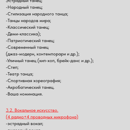
Эстрадный танец;
-Народный танец;
-Стилизация народного танца;
-Танцы народов мира;
-Классический танец;
-Деми-классика);
-Патриотический танец;
-Современный танец
(джаз-модерн, контемпорари и др.);
-Уличный танец (хип-хоп, брейк-данс и др.);
-Степ;
-Театр танца;
-Спортивная хореография;
-Акробатический танец.
-Ваша номинация.
3.2. Вокальное искусство.
(4 радио+4 проводных микрофона)
-эстрадный вокал;