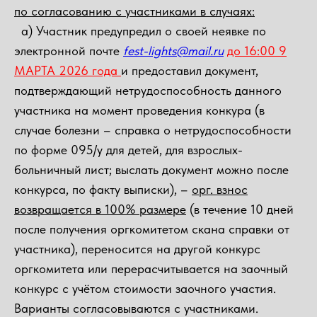
по согласованию с участниками в случаях:
а) Участник предупредил о своей неявке по
электронной почте
fest-lights@mail.ru
до 16:00 9
МАРТА 2026 года
и предоставил документ,
подтверждающий нетрудоспособность данного
участника на момент проведения конкура (в
случае болезни – справка о нетрудоспособности
по форме 095/у для детей, для взрослых-
больничный лист; выслать документ можно после
конкурса, по факту выписки), –
орг. взнос
возвращается в 100% размере
(в течение 10 дней
после получения оргкомитетом скана справки от
участника), переносится на другой конкурс
оргкомитета или перерасчитывается на заочный
конкурс с учётом стоимости заочного участия.
Варианты согласовываются с участниками.