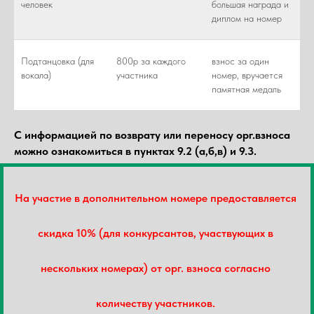
человек
большая награда и
диплом на номер
Подтанцовка (для
800р за каждого
взнос за один
вокала)
участника
номер, вручается
памятная медаль
С информацией по возврату или переносу орг.взноса
можно ознакомиться в пунктах 9.2 (а,б,в) и 9.3.
На участие в дополнительном номере предоставляется
скидка 10% (для конкурсантов, участвующих в
нескольких номерах) от орг. взноса согласно
количеству участников.